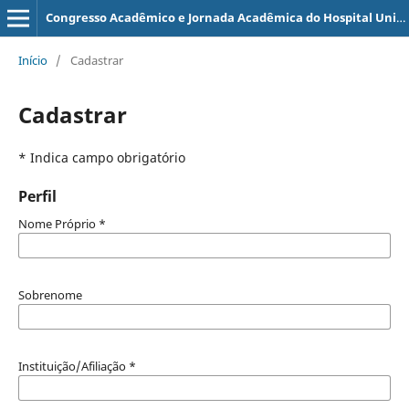
Congresso Acadêmico e Jornada Acadêmica do Hospital Universitário Professor Alberto Antunes
Início
/
Cadastrar
Cadastrar
* Indica campo obrigatório
Perfil
Nome Próprio
*
Sobrenome
Instituição/Afiliação
*